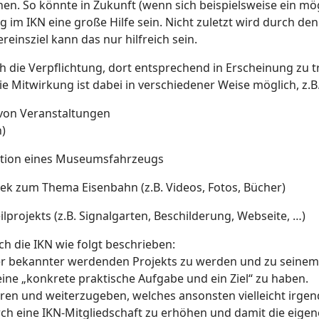
en. So könnte in Zukunft (wenn sich beispielsweise ein m
 im IKN eine große Hilfe sein. Nicht zuletzt wird durch den
ereinsziel kann das nur hilfreich sein.
uch die Verpflichtung, dort entsprechend in Erscheinung zu t
ie Mitwirkung ist dabei in verschiedener Weise möglich, z.B
 von Veranstaltungen
n)
ation eines Museumsfahrzeugs
hek zum Thema Eisenbahn (z.B. Videos, Fotos, Bücher)
lprojekts (z.B. Signalgarten, Beschilderung, Webseite, …)
ch die IKN wie folgt beschrieben:
er bekannter werdenden Projekts zu werden und zu seinem 
ine „konkrete praktische Aufgabe und ein Ziel“ zu haben.
en und weiterzugeben, welches ansonsten vielleicht irge
h eine IKN-Mitgliedschaft zu erhöhen und damit die eigene