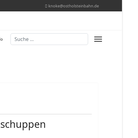
knoke@ostholsteinbahn.de
Suchen
fo
okschuppen