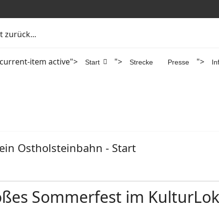
 zurück...
current-item active">
">
">
Start
Strecke
Presse
In
in Ostholsteinbahn - Start
roßes Sommerfest im KulturL