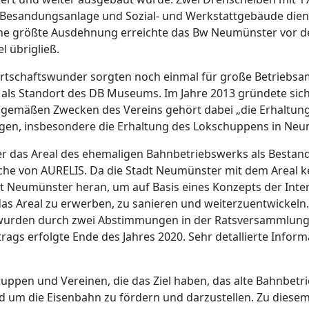
 Besandungsanlage und Sozial- und Werkstattgebäude die
ine größte Ausdehnung erreichte das Bw Neumünster vor d
l übrigließ.
rtschaftswunder sorgten noch einmal für große Betriebsam
5 als Standort des DB Museums. Im Jahre 2013 gründete sic
gemäßen Zwecken des Vereins gehört dabei „die Erhaltung 
en, insbesondere die Erhaltung des Lokschuppens in Neu
 das Areal des ehemaligen Bahnbetriebswerks als Bestandt
e von AURELIS. Da die Stadt Neumünster mit dem Areal kein
tadt Neumünster heran, um auf Basis eines Konzepts der In
s Areal zu erwerben, zu sanieren und weiterzuentwickeln.
ng wurden durch zwei Abstimmungen in der Ratsversammlung
rags erfolgte Ende des Jahres 2020. Sehr detallierte Infor
uppen und Vereinen, die das Ziel haben, das alte Bahnbet
und um die Eisenbahn zu fördern und darzustellen. Zu die