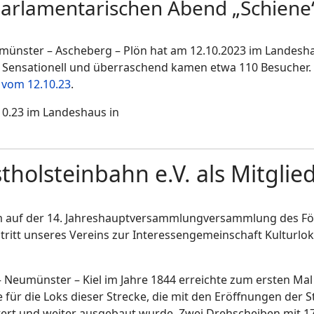
Parlamentarischen Abend „Schiene
ünster – Ascheberg – Plön hat am 12.10.2023 im Landeshau
 Sensationell und überraschend kamen etwa 110 Besucher.
 vom 12.10.23
.
tholsteinbahn e.V. als Mitglie
 auf der 14. Jahreshauptversammlungversammlung des För
tritt unseres Vereins zur Interessengemeinschaft Kulturl
 Neumünster – Kiel im Jahre 1844 erreichte zum ersten Mal
e für die Loks dieser Strecke, die mit den Eröffnungen der
tert und weiter ausgebaut wurde. Zwei Drehscheiben mit 1