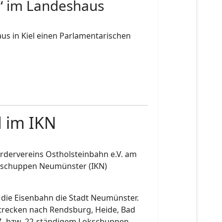
“ im Landeshaus
s in Kiel einen Parlamentarischen
d im IKN
dervereins Ostholsteinbahn e.V. am
okschuppen Neumünster (IKN)
 die Eisenbahn die Stadt Neumünster.
 Strecken nach Rendsburg, Heide, Bad
7- bzw. 22-ständigem Lokschuppen,