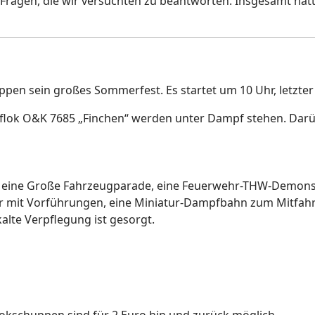
 Fragen, die wir versuchten zu beantworten. Insgesamt hatt
pen sein großes Sommerfest. Es startet um 10 Uhr, letzter E
lok O&K 7685 „Finchen“ werden unter Dampf stehen. Darüb
h, eine Große Fahrzeugparade, eine Feuerwehr-THW-Demons
ehr mit Vorführungen, eine Miniatur-Dampfbahn zum Mitfah
lte Verpflegung ist gesorgt.