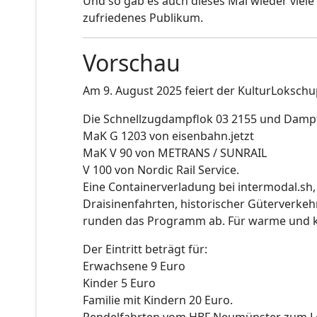
Und so gab es auch dieses Mal wieder viele
zufriedenes Publikum.
Vorschau
Am 9. August 2025 feiert der KulturLokschup
Die Schnellzugdampflok 03 2155 und Dampf
MaK G 1203 von eisenbahn.jetzt
MaK V 90 von METRANS / SUNRAIL
V 100 von Nordic Rail Service.
Eine Containerverladung bei intermodal.s
Draisinenfahrten, historischer Güterverk
runden das Programm ab. Für warme und ka
Der Eintritt beträgt für:
Erwachsene 9 Euro
Kinder 5 Euro
Familie mit Kindern 20 Euro.