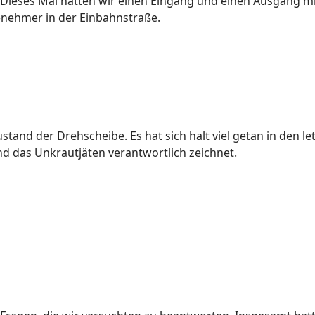
Dieses Mal hatten wir einen Eingang und einen Ausgang mit
enehmer in der Einbahnstraße.
stand der Drehscheibe. Es hat sich halt viel getan in den le
nd das Unkrautjäten verantwortlich zeichnet.