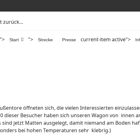
 zurück...
">
">
current-item active">
Start
Strecke
Presse
In
ußentore öffneten sich, die vielen Interessierten einzulass
250 dieser Besucher haben sich unseren Wagon von innen a
s sind jetzt Matten ausgelegt, damit niemand am Boden haft
onders bei hohen Temperaturen sehr klebrig.)