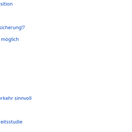
sition
sicherung!?
e möglich
erkehr sinnvoll
eitsstudie