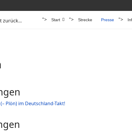
">
">
">
 zurück...
Start
Strecke
Presse
In
n
ungen
(– Plön) im Deutschland-Takt!
ungen