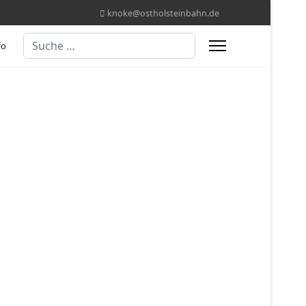
knoke@ostholsteinbahn.de
Suchen
fo